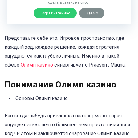
сделать ставку на спорт
Играть Сейчас
Демо
Представьте себе это: Игровое пространство, где
каждый ход, каждое решение, каждая стратегия
ощущаются как глубоко личные. Именно в такой
сфере
Олимп казино
синергирует с Praesent Magna.
Понимание Олимп казино
Основы Олимп казино
Вас когда-нибудь привлекала платформа, которая
ощущается как нечто большее, чем просто пиксели и
код? В этом и заключается очарование Олимп казино.