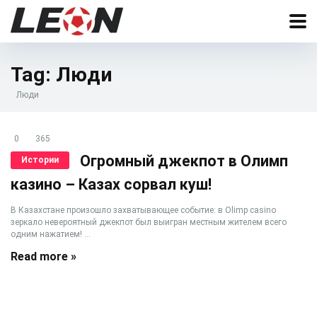
Tag:
Люди
Люди
0
365
Огромный джекпот в Олимп
Истории
казино – Казах сорвал куш!
В Казахстане произошло захватывающее событие: в Olimp casino
зеркало невероятный джекпот был выигран местным жителем всего
одним нажатием! ...
Read more »