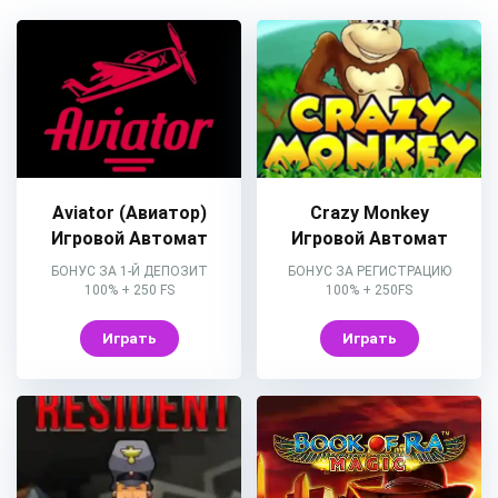
Aviator (Авиатор)
Crazy Monkey
Игровой Автомат
Игровой Автомат
БОНУС ЗА 1-Й ДЕПОЗИТ
БОНУС ЗА РЕГИСТРАЦИЮ
100% + 250 FS
100% + 250FS
Играть
Играть