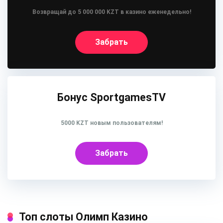
Возвращай до 5 000 000 KZT в казино еженедельно!
Забрать
Бонус SportgamesTV
5000 KZT новым пользователям!
Забрать
Топ слоты Олимп Казино