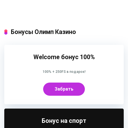
Бонусы Олимп Казино
Welcome бонус 100%
100% + 250FS в подарок!
Забрать
Бонус на спорт