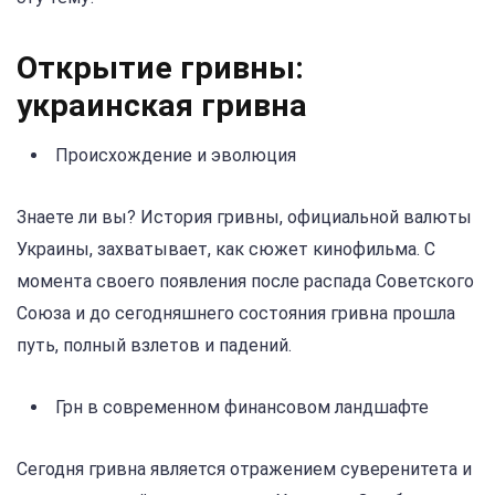
Открытие гривны:
украинская гривна
Происхождение и эволюция
Знаете ли вы? История гривны, официальной валюты
Украины, захватывает, как сюжет кинофильма. С
момента своего появления после распада Советского
Союза и до сегодняшнего состояния гривна прошла
путь, полный взлетов и падений.
Грн в современном финансовом ландшафте
Сегодня гривна является отражением суверенитета и