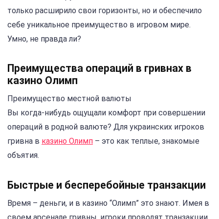
только расширило свои горизонты, но и обеспечило
себе уникальное преимущество в игровом мире.
Умно, не правда ли?
Преимущества операций в гривнах в
казино Олимп
Преимущество местной валюты
Вы когда-нибудь ощущали комфорт при совершении
операций в родной валюте? Для украинских игроков
гривна в
казино Олимп
– это как теплые, знакомые
объятия.
Быстрые и бесперебойные транзакции
Время – деньги, и в казино “Олимп” это знают. Имея в
своем арсенале гривны, игроки проводят транзакции